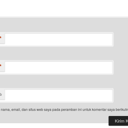
*
*
b
nama, email, dan situs web saya pada peramban ini untuk komentar saya berikutn