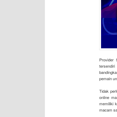
Provider 
tersend
bandingka
pemain un
Tidak per
online ma
memiliki k
macam sara