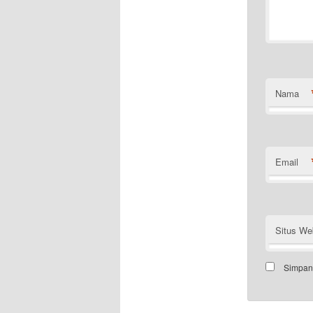
Nama
Email
Situs We
Simpan 