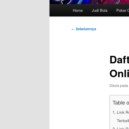
Menu
Home
Judi Bola
Poker O
utama
Navigasi
←
Sebelumnya
Tulisan
Daf
Onl
Ditulis pada
Table 
Link R
Terbai
Link R