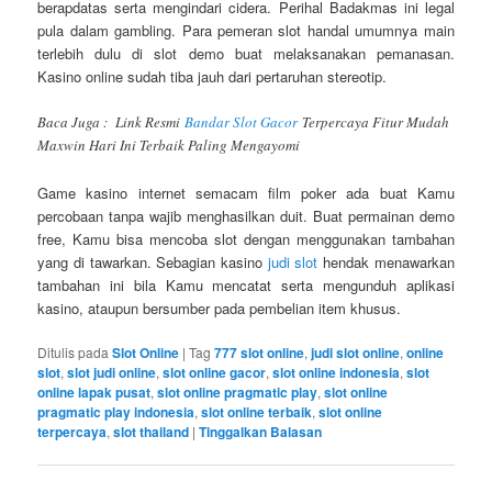
berapdatas serta mengindari cidera. Perihal Badakmas ini legal
pula dalam gambling. Para pemeran slot handal umumnya main
terlebih dulu di slot demo buat melaksanakan pemanasan.
Kasino online sudah tiba jauh dari pertaruhan stereotip.
Baca Juga : Link Resmi
Bandar Slot Gacor
Terpercaya Fitur Mudah
Maxwin Hari Ini Terbaik Paling Mengayomi
Game kasino internet semacam film poker ada buat Kamu
percobaan tanpa wajib menghasilkan duit. Buat permainan demo
free, Kamu bisa mencoba slot dengan menggunakan tambahan
yang di tawarkan. Sebagian kasino
judi slot
hendak menawarkan
tambahan ini bila Kamu mencatat serta mengunduh aplikasi
kasino, ataupun bersumber pada pembelian item khusus.
Ditulis pada
Slot Online
|
Tag
777 slot online
,
judi slot online
,
online
slot
,
slot judi online
,
slot online gacor
,
slot online indonesia
,
slot
online lapak pusat
,
slot online pragmatic play
,
slot online
pragmatic play indonesia
,
slot online terbaik
,
slot online
terpercaya
,
slot thailand
|
Tinggalkan Balasan