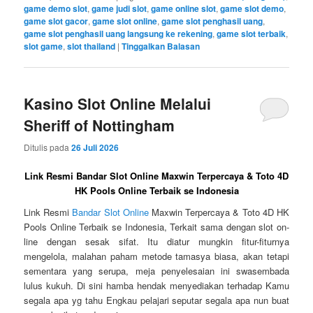
game demo slot
,
game judi slot
,
game online slot
,
game slot demo
,
game slot gacor
,
game slot online
,
game slot penghasil uang
,
game slot penghasil uang langsung ke rekening
,
game slot terbaik
,
slot game
,
slot thailand
|
Tinggalkan Balasan
Kasino Slot Online Melalui
Sheriff of Nottingham
Ditulis pada
26 Juli 2026
Link Resmi Bandar Slot Online Maxwin Terpercaya & Toto 4D
HK Pools Online Terbaik se Indonesia
Link Resmi
Bandar Slot Online
Maxwin Terpercaya & Toto 4D HK
Pools Online Terbaik se Indonesia, Terkait sama dengan slot on-
line dengan sesak sifat. Itu diatur mungkin fitur-fiturnya
mengelola, malahan paham metode tamasya biasa, akan tetapi
sementara yang serupa, meja penyelesaian ini swasembada
lulus kukuh. Di sini hamba hendak menyediakan terhadap Kamu
segala apa yg tahu Engkau pelajari seputar segala apa nun buat