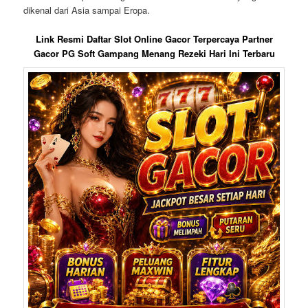
dikenal dari Asia sampai Eropa.
Link Resmi Daftar Slot Online Gacor Terpercaya Partner
Gacor PG Soft Gampang Menang Rezeki Hari Ini Terbaru