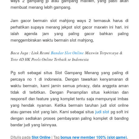
ways 2 gampang jp atau gampang maxwin, yang pasti akan
membuat menang lebih gampang.
Jam gacor bermain slot mahjong ways 2 termasuk harus di
perhatikan supaya menang jekpot slot gacor maxwin ini hari. ini
ialah agenda jam yang paling gacor bahkan paling
menggembirakan waktu bermain slot mahjong,
Baca Juga : Link Resmi
Bandar Slot Online
Maxwin Terpercaya &
Toto 4D HK Pools Online Terbaik se Indonesia
Pg soft sebagai situs Slot Gampang Menang yang paling di
percaya no 1 di indonesia. Dengan tawarkan kenyamanan di
waktu bermain, kami jamin semua privacy, data anggota aman
tidak di terbitkan. Dengan Penampilan situs kekinian dan
responsif dan feature yang komplet tentu saja mempunyai imbas
yang hendak nyaman. Ketika bermain taruhan judi slot online
atau games slot yang lain. Kami sebagai situs
judi slot
pg soft ini
dengan sediakan proses pembayaran paling komplet di banding
bandar judi yang lainnyaa.
Ditulis pada
Slot Online
|
Tag
bonus new member 100% (slot game)
,