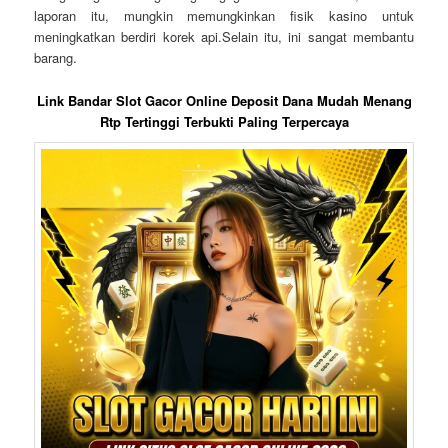
laporan itu, mungkin memungkinkan fisik kasino untuk
meningkatkan berdiri korek api.Selain itu, ini sangat membantu
barang.
Link Bandar Slot Gacor Online Deposit Dana Mudah Menang
Rtp Tertinggi Terbukti Paling Terpercaya