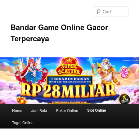
Langsung
Langsung
ke
ke
Cari
konten
konten
utama
sekunder
Bandar Game Online Gacor
Terpercaya
Menu
Slot Online
Home
Judi Bola
Poker Online
utama
Togel Online