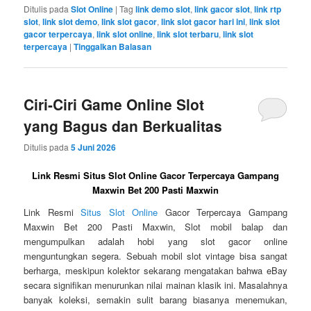
Ditulis pada
Slot Online
|
Tag
link demo slot
,
link gacor slot
,
link rtp
slot
,
link slot demo
,
link slot gacor
,
link slot gacor hari ini
,
link slot
gacor terpercaya
,
link slot online
,
link slot terbaru
,
link slot
terpercaya
|
Tinggalkan Balasan
Ciri-Ciri Game Online Slot
yang Bagus dan Berkualitas
Ditulis pada
5 Juni 2026
Link Resmi Situs Slot Online Gacor Terpercaya Gampang
Maxwin Bet 200 Pasti Maxwin
Link Resmi
Situs Slot Online
Gacor Terpercaya Gampang
Maxwin Bet 200 Pasti Maxwin, Slot mobil balap dan
mengumpulkan adalah hobi yang slot gacor online
menguntungkan segera. Sebuah mobil slot vintage bisa sangat
berharga, meskipun kolektor sekarang mengatakan bahwa eBay
secara signifikan menurunkan nilai mainan klasik ini. Masalahnya
banyak koleksi, semakin sulit barang biasanya menemukan,