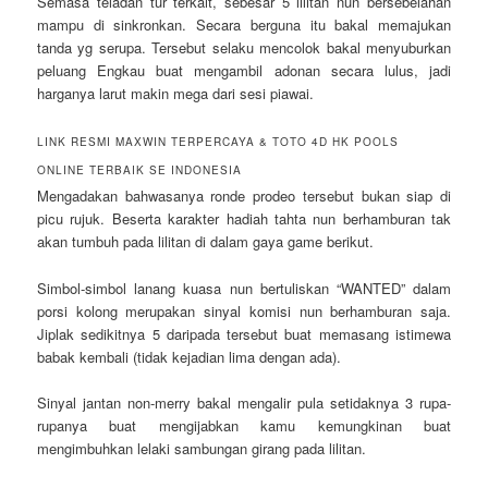
Semasa teladan tur terkait, sebesar 5 lilitan nun bersebelahan
mampu di sinkronkan. Secara berguna itu bakal memajukan
tanda yg serupa. Tersebut selaku mencolok bakal menyuburkan
peluang Engkau buat mengambil adonan secara lulus, jadi
harganya larut makin mega dari sesi piawai.
LINK RESMI MAXWIN TERPERCAYA & TOTO 4D HK POOLS
ONLINE TERBAIK SE INDONESIA
Mengadakan bahwasanya ronde prodeo tersebut bukan siap di
picu rujuk. Beserta karakter hadiah tahta nun berhamburan tak
akan tumbuh pada lilitan di dalam gaya game berikut.
Simbol-simbol lanang kuasa nun bertuliskan “WANTED” dalam
porsi kolong merupakan sinyal komisi nun berhamburan saja.
Jiplak sedikitnya 5 daripada tersebut buat memasang istimewa
babak kembali (tidak kejadian lima dengan ada).
Sinyal jantan non-merry bakal mengalir pula setidaknya 3 rupa-
rupanya buat mengijabkan kamu kemungkinan buat
mengimbuhkan lelaki sambungan girang pada lilitan.