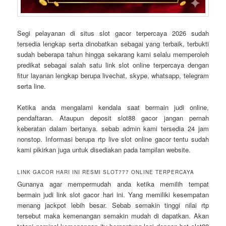
Segi pelayanan di situs slot gacor terpercaya 2026 sudah
tersedia lengkap serta dinobatkan sebagai yang terbaik, terbukti
sudah beberapa tahun hingga sekarang kami selalu memperoleh
predikat sebagai salah satu link slot online terpercaya dengan
fitur layanan lengkap berupa livechat, skype, whatsapp, telegram
serta line.
Ketika anda mengalami kendala saat bermain judi online,
pendaftaran. Ataupun deposit slot88 gacor jangan pernah
keberatan dalam bertanya. sebab admin kami tersedia 24 jam
nonstop. Informasi berupa rtp live slot online gacor tentu sudah
kami pikirkan juga untuk disediakan pada tampilan website.
LINK GACOR HARI INI RESMI SLOT777 ONLINE TERPERCAYA
Gunanya agar mempermudah anda ketika memilih tempat
bermain judi link slot gacor hari ini. Yang memiliki kesempatan
menang jackpot lebih besar. Sebab semakin tinggi nilai rtp
tersebut maka kemenangan semakin mudah di dapatkan. Akan