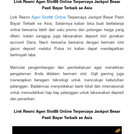
Link Resmi Agen Slot88 Online Terpercaya Jackpot Besar
Pasti Bayar Terbaik se Asia
Link Resmi
Agen Slot88 Online
Terpercaya Jackpot Besar Pasti
Bayar Terbaik se Asia, Selainnya kalian bisa buat berbelanja
online bersama lebih dari satu promo dan potongan harga yang
diberi, kalain sanggup juga laksanakan deposit slot gunakan
account Dana. Nach bersama bersama dengan bermain slot
gacor deposit melalui Pulsa ini kalian dapat mendapatkan
berlimpah laba.
Memulai pengembangan dan pembaharuan agar menaikkan
pengalaman Anda didalam bermain slot. Cq9 gaming juga
menerapkan beragam teknologi untuk mencukupi kebutuhan
pelanggan. Badakmas menyediakan bank lokal dan internasional
untuk memudahkan tiap tiap pelanggan untuk laksanakan deposit
dan penarikan.
Link Resmi Agen Slot88 Online Terpercaya Jackpot Besar
Pasti Bayar Terbaik se Asia