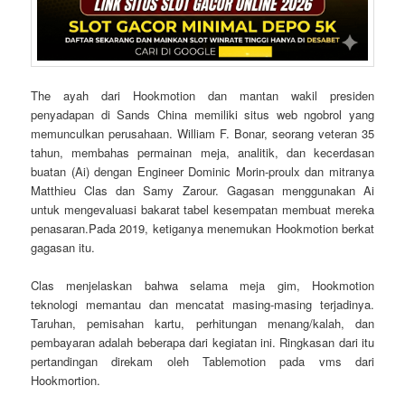
The ayah dari Hookmotion dan mantan wakil presiden
penyadapan di Sands China memiliki situs web ngobrol yang
memunculkan perusahaan. William F. Bonar, seorang veteran 35
tahun, membahas permainan meja, analitik, dan kecerdasan
buatan (Ai) dengan Engineer Dominic Morin-proulx dan mitranya
Matthieu Clas dan Samy Zarour. Gagasan menggunakan Ai
untuk mengevaluasi bakarat tabel kesempatan membuat mereka
penasaran.Pada 2019, ketiganya menemukan Hookmotion berkat
gagasan itu.
Clas menjelaskan bahwa selama meja gim, Hookmotion
teknologi memantau dan mencatat masing-masing terjadinya.
Taruhan, pemisahan kartu, perhitungan menang/kalah, dan
pembayaran adalah beberapa dari kegiatan ini. Ringkasan dari itu
pertandingan direkam oleh Tablemotion pada vms dari
Hookmortion.