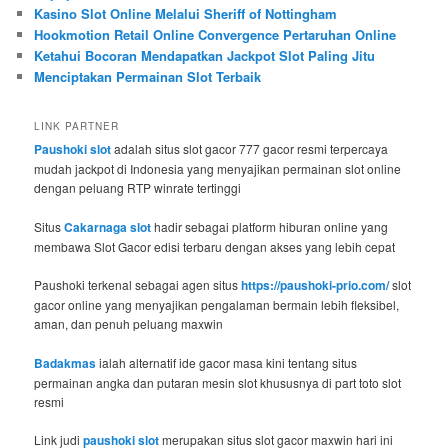
Kasino Slot Online Melalui Sheriff of Nottingham
Hookmotion Retail Online Convergence Pertaruhan Online
Ketahui Bocoran Mendapatkan Jackpot Slot Paling Jitu
Menciptakan Permainan Slot Terbaik
LINK PARTNER
Paushoki slot
adalah situs slot gacor 777 gacor resmi terpercaya
mudah jackpot di Indonesia yang menyajikan permainan slot online
dengan peluang RTP winrate tertinggi
Situs
Cakarnaga slot
hadir sebagai platform hiburan online yang
membawa Slot Gacor edisi terbaru dengan akses yang lebih cepat
Paushoki terkenal sebagai agen situs
https://paushoki-prio.com/
slot
gacor online yang menyajikan pengalaman bermain lebih fleksibel,
aman, dan penuh peluang maxwin
Badakmas
ialah alternatif ide gacor masa kini tentang situs
permainan angka dan putaran mesin slot khususnya di part toto slot
resmi
Link judi
paushoki slot
merupakan situs slot gacor maxwin hari ini