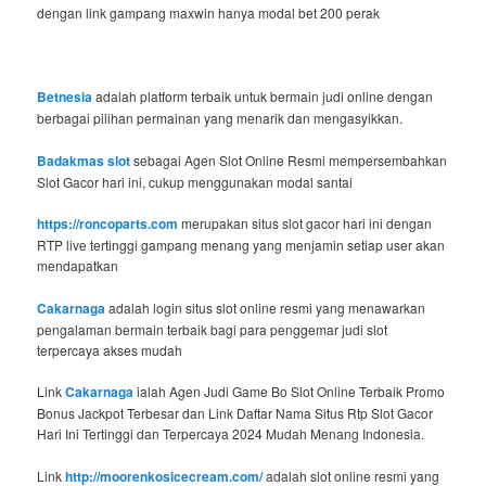
dengan link gampang maxwin hanya modal bet 200 perak
Betnesia
adalah platform terbaik untuk bermain judi online dengan
berbagai pilihan permainan yang menarik dan mengasyikkan.
Badakmas slot
sebagai Agen Slot Online Resmi mempersembahkan
Slot Gacor hari ini, cukup menggunakan modal santai
https://roncoparts.com
merupakan situs slot gacor hari ini dengan
RTP live tertinggi gampang menang yang menjamin setiap user akan
mendapatkan
Cakarnaga
adalah login situs slot online resmi yang menawarkan
pengalaman bermain terbaik bagi para penggemar judi slot
terpercaya akses mudah
Link
Cakarnaga
ialah Agen Judi Game Bo Slot Online Terbaik Promo
Bonus Jackpot Terbesar dan Link Daftar Nama Situs Rtp Slot Gacor
Hari Ini Tertinggi dan Terpercaya 2024 Mudah Menang Indonesia.
Link
http://moorenkosicecream.com/
adalah slot online resmi yang