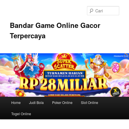
Langsung
Langsung
ke
ke
Cari
konten
konten
utama
sekunder
Bandar Game Online Gacor
Terpercaya
Menu
Home
Judi Bola
Poker Online
Slot Online
utama
Togel Online