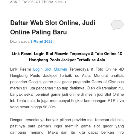
ARSIP TAG:
SLOT TERBAIK 2024
Daftar Web Slot Online, Judi
Online Paling Baru
Ditulis pada
3 Maret 2026
Link Resmi Login Slot Maxwin Terpercaya & Toto Online 4D
Hongkong Pools Jackpot Terbaik se Asia
Link Resmi
Login Slot Maxwin
Terpercaya & Toto Online 4D
Hongkong Pools Jackpot Terbaik se Asia, Menurut analisis
pencarian Google, game slot gacor pragmatic Gates of Olympus
meraih 21 juta pencarian tiap tiap detiknya. Oleh dikarenakan itu,
banyak sekali peminat game judi online di mesin judi Slot Online
ini. Tentu saja, ia juga mempunyai tingkat kemenangan RTP Live
yang besar hingga 98,89%.
Dengan tersedianya banyak pilihan provider slot terbesar didunia,
pastinya para pemain ingin memilih game slot gacor yang
gampang menang. Maka dari itu kita dapat berikan info