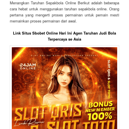
Menangkan Taruhan Sepakbola Online Berikut adalah beberapa
cara hebat untuk menggunakan taruhan sepakbola online. Orang
pertama yang mengerti proses permainan untuk pemain mesti
memainkan proses permainan dari awal.
Link Situs Sbobet Online Hari Ini Agen Taruhan Judi Bola
Terpercaya se Asia