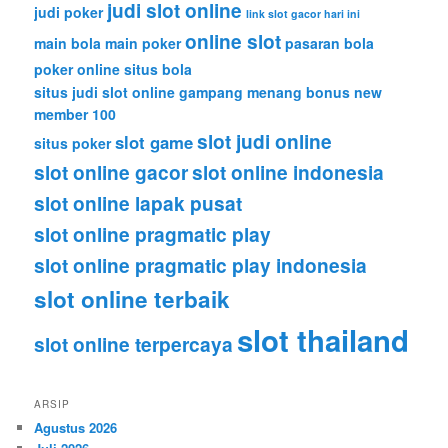
judi slot online
judi poker
link slot gacor hari ini
online slot
main bola
main poker
pasaran bola
poker online
situs bola
situs judi slot online gampang menang bonus new
member 100
slot judi online
slot game
situs poker
slot online gacor
slot online indonesia
slot online lapak pusat
slot online pragmatic play
slot online pragmatic play indonesia
slot online terbaik
slot thailand
slot online terpercaya
ARSIP
Agustus 2026