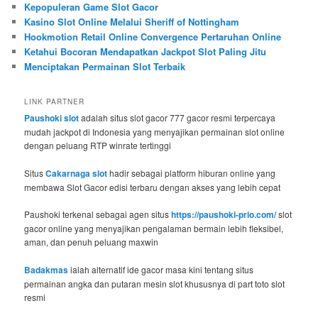
Kepopuleran Game Slot Gacor
Kasino Slot Online Melalui Sheriff of Nottingham
Hookmotion Retail Online Convergence Pertaruhan Online
Ketahui Bocoran Mendapatkan Jackpot Slot Paling Jitu
Menciptakan Permainan Slot Terbaik
LINK PARTNER
Paushoki slot
adalah situs slot gacor 777 gacor resmi terpercaya
mudah jackpot di Indonesia yang menyajikan permainan slot online
dengan peluang RTP winrate tertinggi
Situs
Cakarnaga slot
hadir sebagai platform hiburan online yang
membawa Slot Gacor edisi terbaru dengan akses yang lebih cepat
Paushoki terkenal sebagai agen situs
https://paushoki-prio.com/
slot
gacor online yang menyajikan pengalaman bermain lebih fleksibel,
aman, dan penuh peluang maxwin
Badakmas
ialah alternatif ide gacor masa kini tentang situs
permainan angka dan putaran mesin slot khususnya di part toto slot
resmi