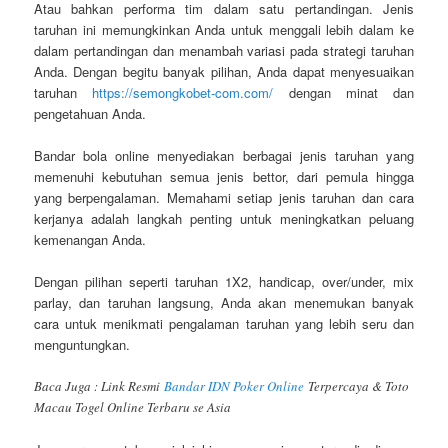
Atau bahkan performa tim dalam satu pertandingan. Jenis
taruhan ini memungkinkan Anda untuk menggali lebih dalam ke
dalam pertandingan dan menambah variasi pada strategi taruhan
Anda. Dengan begitu banyak pilihan, Anda dapat menyesuaikan
taruhan
https://semongkobet-com.com/
dengan minat dan
pengetahuan Anda.
Bandar bola online menyediakan berbagai jenis taruhan yang
memenuhi kebutuhan semua jenis bettor, dari pemula hingga
yang berpengalaman. Memahami setiap jenis taruhan dan cara
kerjanya adalah langkah penting untuk meningkatkan peluang
kemenangan Anda.
Dengan pilihan seperti taruhan 1X2, handicap, over/under, mix
parlay, dan taruhan langsung, Anda akan menemukan banyak
cara untuk menikmati pengalaman taruhan yang lebih seru dan
menguntungkan.
Baca Juga : Link Resmi
Bandar IDN Poker Online
Terpercaya & Toto
Macau Togel Online Terbaru se Asia