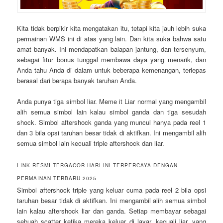
Kita tidak berpikir kita mengatakan itu, tetapi kita jauh lebih suka
permainan WMS ini di atas yang lain. Dan kita suka bahwa satu
amat banyak. Ini mendapatkan balapan jantung, dan tersenyum,
sebagai fitur bonus tunggal membawa daya yang menarik, dan
Anda tahu Anda di dalam untuk beberapa kemenangan, terlepas
berasal dari berapa banyak taruhan Anda.
Anda punya tiga simbol liar. Meme it Liar normal yang mengambil
alih semua simbol lain kalau simbol ganda dan tiga sesudah
shock. Simbol aftershock ganda yang muncul hanya pada reel 1
dan 3 bila opsi taruhan besar tidak di aktifkan. Ini mengambil alih
semua simbol lain kecuali triple aftershock dan liar.
LINK RESMI TERGACOR HARI INI TERPERCAYA DENGAN
PERMAINAN TERBARU 2025
Simbol aftershock triple yang keluar cuma pada reel 2 bila opsi
taruhan besar tidak di aktifkan. Ini mengambil alih semua simbol
lain kalau aftershock liar dan ganda. Setiap membayar sebagai
sebuah scatter ketika mereka keluar di layar, kecuali liar, yang