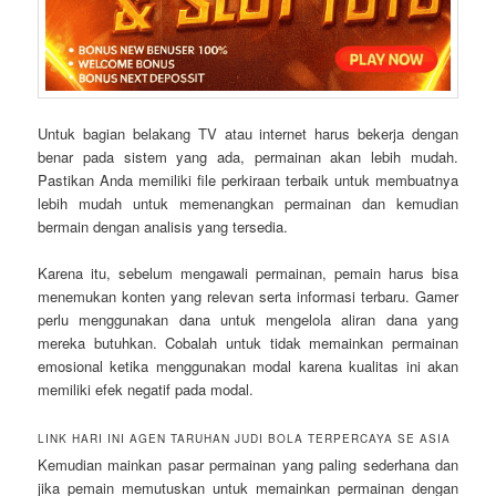
Untuk bagian belakang TV atau internet harus bekerja dengan
benar pada sistem yang ada, permainan akan lebih mudah.
Pastikan Anda memiliki file perkiraan terbaik untuk membuatnya
lebih mudah untuk memenangkan permainan dan kemudian
bermain dengan analisis yang tersedia.
Karena itu, sebelum mengawali permainan, pemain harus bisa
menemukan konten yang relevan serta informasi terbaru. Gamer
perlu menggunakan dana untuk mengelola aliran dana yang
mereka butuhkan. Cobalah untuk tidak memainkan permainan
emosional ketika menggunakan modal karena kualitas ini akan
memiliki efek negatif pada modal.
LINK HARI INI AGEN TARUHAN JUDI BOLA TERPERCAYA SE ASIA
Kemudian mainkan pasar permainan yang paling sederhana dan
jika pemain memutuskan untuk memainkan permainan dengan