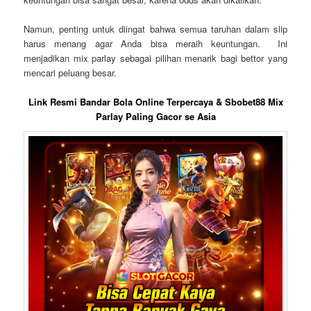
Namun, penting untuk diingat bahwa semua taruhan dalam slip
harus menang agar Anda bisa meraih keuntungan. Ini
menjadikan mix parlay sebagai pilihan menarik bagi bettor yang
mencari peluang besar.
Link Resmi Bandar Bola Online Terpercaya & Sbobet88 Mix
Parlay Paling Gacor se Asia