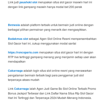
Link judi
paushoki slot
merupakan situs slot gacor maxwin hari ini
dengan link gampang maxwin hanya modal bet 200 perak
Betnesia
adalah platform terbaik untuk bermain judi online dengan
berbagai pilihan permainan yang menarik dan mengasyikkan.
Badakmas slot
sebagai Agen Slot Online Resmi mempersembahkan
Slot Gacor hari ini, cukup menggunakan modal santai
https://roncoparts.com
merupakan situs slot gacor hari ini dengan
RTP live tertinggi gampang menang yang menjamin setiap user akan
mendapatkan
Cakarnaga
adalah login situs slot online resmi yang menawarkan
pengalaman bermain terbaik bagi para penggemar judi slot
terpercaya akses mudah
Link
Cakarnaga
ialah Agen Judi Game Bo Slot Online Terbaik Promo
Bonus Jackpot Terbesar dan Link Daftar Nama Situs Rtp Slot Gacor
Hari Ini Tertinggi dan Terpercaya 2024 Mudah Menang Indonesia.