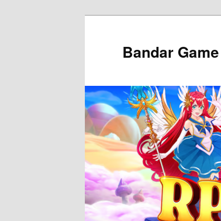
Langsung
Langsung
ke
ke
konten
konten
Bandar Game 
utama
sekunder