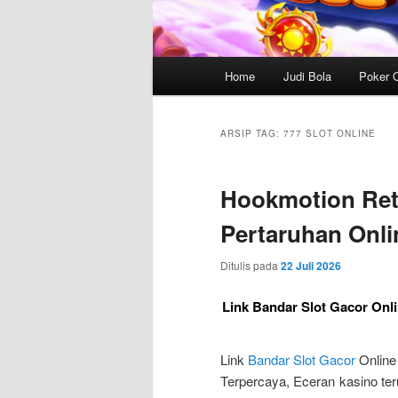
Menu
Home
Judi Bola
Poker O
utama
ARSIP TAG:
777 SLOT ONLINE
Hookmotion Ret
Pertaruhan Onli
Ditulis pada
22 Juli 2026
Link Bandar Slot Gacor Onl
Link
Bandar Slot Gacor
Online
Terpercaya, Eceran kasino te