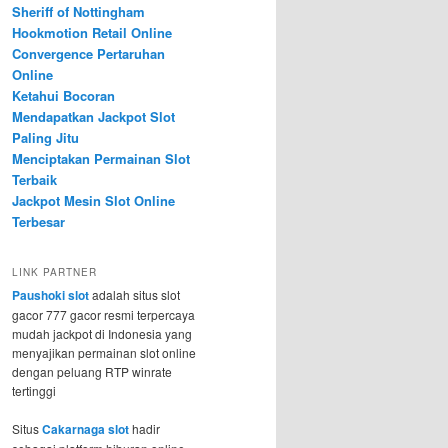
Sheriff of Nottingham
Hookmotion Retail Online
Convergence Pertaruhan
Online
Ketahui Bocoran
Mendapatkan Jackpot Slot
Paling Jitu
Menciptakan Permainan Slot
Terbaik
Jackpot Mesin Slot Online
Terbesar
LINK PARTNER
Paushoki slot
adalah situs slot
gacor 777 gacor resmi terpercaya
mudah jackpot di Indonesia yang
menyajikan permainan slot online
dengan peluang RTP winrate
tertinggi
Situs
Cakarnaga slot
hadir