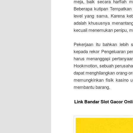
meja, baik secara harfiah m
Beberapa kutipan Tempatkan pot
level yang sama. Karena keb
adalah khususnya menantang.
kecuali menemukan penipu, me
Pekerjaan itu bahkan lebih 
kepada rekor Pengeluaran pem
harus menanggapi pertanyaan
Hookmotion, sebuah perusahaan
dapat menghilangkan orang-ora
memungkinkan fisik kasino unt
membantu barang.
Link Bandar Slot Gacor Onl