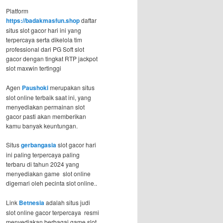
Platform
https://badakmasfun.shop
daftar
situs slot gacor hari ini yang
terpercaya serta dikelola tim
professional dari PG Soft slot
gacor dengan tingkat RTP jackpot
slot maxwin tertinggi
Agen
Paushoki
merupakan situs
slot online terbaik saat ini, yang
menyediakan permainan slot
gacor pasti akan memberikan
kamu banyak keuntungan.
Situs
gerbangasia
slot gacor hari
ini paling terpercaya paling
terbaru di tahun 2024 yang
menyediakan game slot online
digemari oleh pecinta slot online..
Link
Betnesia
adalah situs judi
slot online gacor terpercaya resmi
menyediakan berbagai game slot