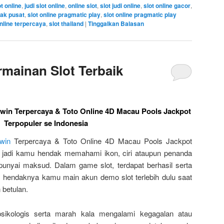
t online
,
judi slot online
,
online slot
,
slot judi online
,
slot online gacor
,
pak pusat
,
slot online pragmatic play
,
slot online pragmatic play
online terpercaya
,
slot thailand
|
Tinggalkan Balasan
mainan Slot Terbaik
win Terpercaya & Toto Online 4D Macau Pools Jackpot
Terpopuler se Indonesia
win
Terpercaya & Toto Online 4D Macau Pools Jackpot
a jadi kamu hendak memahami ikon, ciri ataupun penanda
unyai maksud. Dalam game slot, terdapat berhasil serta
is hendaknya kamu main akun demo slot terlebih dulu saat
 betulan.
psikologis serta marah kala mengalami kegagalan atau