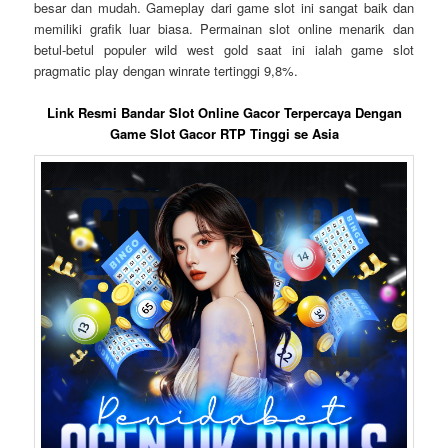
besar dan mudah. Gameplay dari game slot ini sangat baik dan
memiliki grafik luar biasa. Permainan slot online menarik dan
betul-betul populer wild west gold saat ini ialah game slot
pragmatic play dengan winrate tertinggi 9,8%.
Link Resmi Bandar Slot Online Gacor Terpercaya Dengan
Game Slot Gacor RTP Tinggi se Asia