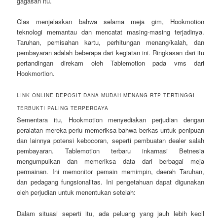
gagasan itu.
Clas menjelaskan bahwa selama meja gim, Hookmotion
teknologi memantau dan mencatat masing-masing terjadinya.
Taruhan, pemisahan kartu, perhitungan menang/kalah, dan
pembayaran adalah beberapa dari kegiatan ini. Ringkasan dari itu
pertandingan direkam oleh Tablemotion pada vms dari
Hookmortion.
LINK ONLINE DEPOSIT DANA MUDAH MENANG RTP TERTINGGI
TERBUKTI PALING TERPERCAYA
Sementara itu, Hookmotion menyediakan perjudian dengan
peralatan mereka perlu memeriksa bahwa berkas untuk penipuan
dan lainnya potensi kebocoran, seperti pembuatan dealer salah
pembayaran. Tablemotion terbaru inkarnasi Betnesia
mengumpulkan dan memeriksa data dari berbagai meja
permainan. Ini memonitor pemain memimpin, daerah Taruhan,
dan pedagang fungsionalitas. Ini pengetahuan dapat digunakan
oleh perjudian untuk menentukan setelah:
Dalam situasi seperti itu, ada peluang yang jauh lebih kecil