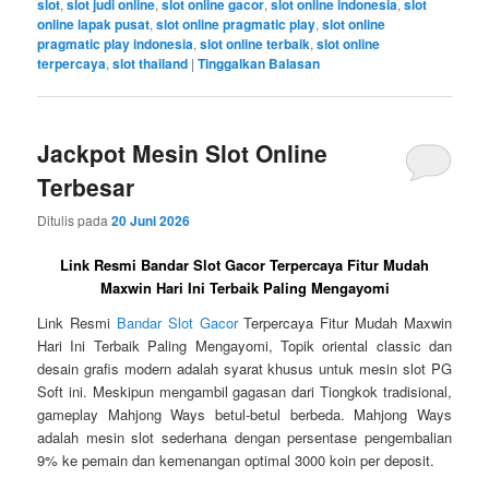
slot
,
slot judi online
,
slot online gacor
,
slot online indonesia
,
slot
online lapak pusat
,
slot online pragmatic play
,
slot online
pragmatic play indonesia
,
slot online terbaik
,
slot online
terpercaya
,
slot thailand
|
Tinggalkan Balasan
Jackpot Mesin Slot Online
Terbesar
Ditulis pada
20 Juni 2026
Link Resmi Bandar Slot Gacor Terpercaya Fitur Mudah
Maxwin Hari Ini Terbaik Paling Mengayomi
Link Resmi
Bandar Slot Gacor
Terpercaya Fitur Mudah Maxwin
Hari Ini Terbaik Paling Mengayomi, Topik oriental classic dan
desain grafis modern adalah syarat khusus untuk mesin slot PG
Soft ini. Meskipun mengambil gagasan dari Tiongkok tradisional,
gameplay Mahjong Ways betul-betul berbeda. Mahjong Ways
adalah mesin slot sederhana dengan persentase pengembalian
9% ke pemain dan kemenangan optimal 3000 koin per deposit.