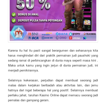
Karena itu hal itu pasti sangat berargumen dan seharusnya kita
harus menghindari diri dari praktik permainan judi paushoki yang
sedang ramai di perbincangkan di dunia maya seperti masa kini .
Maka untuk kamu yang ingin jerjun di dunia permainan judi, ini
menjadi pemikirannya.
Selainnya kekerasan, perjudian dapat membuat seorang jadi
malas dalam kerjakan beribadah atau aktivitas lain, dan jemu
hatinya dari ingat beberapa hal yang positif. Selainnya membuat
perilaku jahat, taruhan Kasino Online dapat memacu seorang jadi
pemalas dan gampang geram.