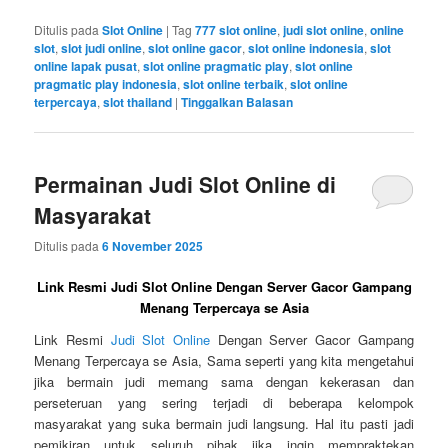
Ditulis pada
Slot Online
|
Tag
777 slot online
,
judi slot online
,
online
slot
,
slot judi online
,
slot online gacor
,
slot online indonesia
,
slot
online lapak pusat
,
slot online pragmatic play
,
slot online
pragmatic play indonesia
,
slot online terbaik
,
slot online
terpercaya
,
slot thailand
|
Tinggalkan Balasan
Permainan Judi Slot Online di
Masyarakat
Ditulis pada
6 November 2025
Link Resmi Judi Slot Online Dengan Server Gacor Gampang
Menang Terpercaya se Asia
Link Resmi
Judi Slot Online
Dengan Server Gacor Gampang
Menang Terpercaya se Asia, Sama seperti yang kita mengetahui
jika bermain judi memang sama dengan kekerasan dan
perseteruan yang sering terjadi di beberapa kelompok
masyarakat yang suka bermain judi langsung. Hal itu pasti jadi
pemikiran untuk seluruh pihak jika ingin mempraktekan