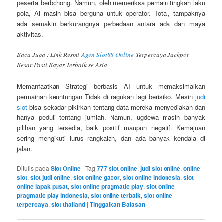
peserta berbohong. Namun, oleh memeriksa pemain tingkah laku
pola, Ai masih bisa berguna untuk operator. Total, tampaknya
ada semakin berkurangnya perbedaan antara ada dan maya
aktivitas.
Baca Juga : Link Resmi
Agen Slot88 Online
Terpercaya Jackpot
Besar Pasti Bayar Terbaik se Asia
Memanfaatkan Strategi berbasis AI untuk memaksimalkan
permainan keuntungan Tidak di ragukan lagi berisiko. Mesin
judi
slot
bisa sekadar pikirkan tentang data mereka menyediakan dan
hanya peduli tentang jumlah. Namun, ugdewa masih banyak
pilihan yang tersedia, baik positif maupun negatif. Kemajuan
sering mengikuti lurus rangkaian, dan ada banyak kendala di
jalan.
Ditulis pada
Slot Online
|
Tag
777 slot online
,
judi slot online
,
online
slot
,
slot judi online
,
slot online gacor
,
slot online indonesia
,
slot
online lapak pusat
,
slot online pragmatic play
,
slot online
pragmatic play indonesia
,
slot online terbaik
,
slot online
terpercaya
,
slot thailand
|
Tinggalkan Balasan