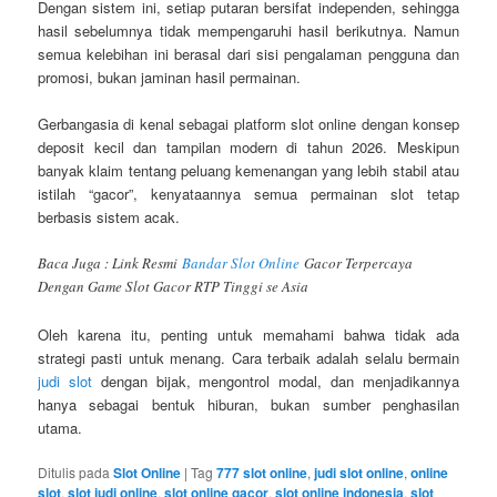
Dengan sistem ini, setiap putaran bersifat independen, sehingga
hasil sebelumnya tidak mempengaruhi hasil berikutnya. Namun
semua kelebihan ini berasal dari sisi pengalaman pengguna dan
promosi, bukan jaminan hasil permainan.
Gerbangasia di kenal sebagai platform slot online dengan konsep
deposit kecil dan tampilan modern di tahun 2026. Meskipun
banyak klaim tentang peluang kemenangan yang lebih stabil atau
istilah “gacor”, kenyataannya semua permainan slot tetap
berbasis sistem acak.
Baca Juga : Link Resmi
Bandar Slot Online
Gacor Terpercaya
Dengan Game Slot Gacor RTP Tinggi se Asia
Oleh karena itu, penting untuk memahami bahwa tidak ada
strategi pasti untuk menang. Cara terbaik adalah selalu bermain
judi slot
dengan bijak, mengontrol modal, dan menjadikannya
hanya sebagai bentuk hiburan, bukan sumber penghasilan
utama.
Ditulis pada
Slot Online
|
Tag
777 slot online
,
judi slot online
,
online
slot
,
slot judi online
,
slot online gacor
,
slot online indonesia
,
slot