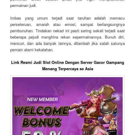
permainan judi.
Imbas yang umum terjadi saat taruhan adalah memacu
perseteruan, amarah atau emosi, sampai berlangsungnya
pembunuhan. Tindakan nekad ini pasti sering sekali terjadi saat
beberapa pejudi menghina rekan sepermainannya. Bunuh diri,
mencuri, dan ada banyak lainnya, ditambah jika salah satunya
pemain alami kekalahan.
Link Resmi Judi Slot Online Dengan Server Gacor Gampang
Menang Terpercaya se Asia