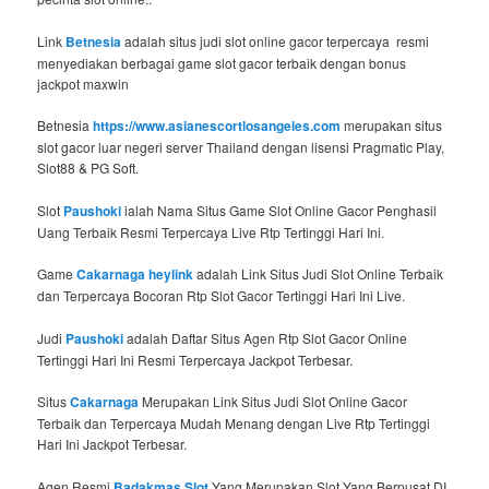
Link
Betnesia
adalah situs judi slot online gacor terpercaya resmi
menyediakan berbagai game slot gacor terbaik dengan bonus
jackpot maxwin
Betnesia
https://www.asianescortlosangeles.com
merupakan situs
slot gacor luar negeri server Thailand dengan lisensi Pragmatic Play,
Slot88 & PG Soft.
Slot
Paushoki
ialah Nama Situs Game Slot Online Gacor Penghasil
Uang Terbaik Resmi Terpercaya Live Rtp Tertinggi Hari Ini.
Game
Cakarnaga heylink
adalah Link Situs Judi Slot Online Terbaik
dan Terpercaya Bocoran Rtp Slot Gacor Tertinggi Hari Ini Live.
Judi
Paushoki
adalah Daftar Situs Agen Rtp Slot Gacor Online
Tertinggi Hari Ini Resmi Terpercaya Jackpot Terbesar.
Situs
Cakarnaga
Merupakan Link Situs Judi Slot Online Gacor
Terbaik dan Terpercaya Mudah Menang dengan Live Rtp Tertinggi
Hari Ini Jackpot Terbesar.
Agen Resmi
Badakmas Slot
Yang Merupakan Slot Yang Berpusat DI