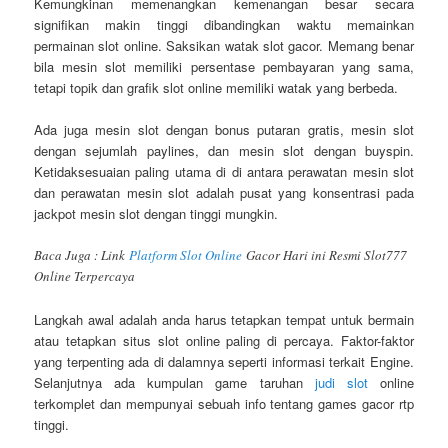
Kemungkinan memenangkan kemenangan besar secara
signifikan makin tinggi dibandingkan waktu memainkan
permainan slot online. Saksikan watak slot gacor. Memang benar
bila mesin slot memiliki persentase pembayaran yang sama,
tetapi topik dan grafik slot online memiliki watak yang berbeda.
Ada juga mesin slot dengan bonus putaran gratis, mesin slot
dengan sejumlah paylines, dan mesin slot dengan buyspin.
Ketidaksesuaian paling utama di di antara perawatan mesin slot
dan perawatan mesin slot adalah pusat yang konsentrasi pada
jackpot mesin slot dengan tinggi mungkin.
Baca Juga : Link
Platform Slot Online
Gacor Hari ini Resmi Slot777
Online Terpercaya
Langkah awal adalah anda harus tetapkan tempat untuk bermain
atau tetapkan situs slot online paling di percaya. Faktor-faktor
yang terpenting ada di dalamnya seperti informasi terkait Engine.
Selanjutnya ada kumpulan game taruhan
judi slot
online
terkomplet dan mempunyai sebuah info tentang games gacor rtp
tinggi.