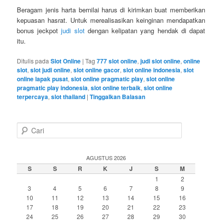
Beragam jenis harta bernilai harus di kirimkan buat memberikan
kepuasan hasrat. Untuk merealisasikan keinginan mendapatkan
bonus jeckpot
judi slot
dengan kelipatan yang hendak di dapat
itu.
Ditulis pada
Slot Online
|
Tag
777 slot online
,
judi slot online
,
online
slot
,
slot judi online
,
slot online gacor
,
slot online indonesia
,
slot
online lapak pusat
,
slot online pragmatic play
,
slot online
pragmatic play indonesia
,
slot online terbaik
,
slot online
terpercaya
,
slot thailand
|
Tinggalkan Balasan
C
a
r
i
AGUSTUS 2026
S
S
R
K
J
S
M
1
2
3
4
5
6
7
8
9
10
11
12
13
14
15
16
17
18
19
20
21
22
23
24
25
26
27
28
29
30