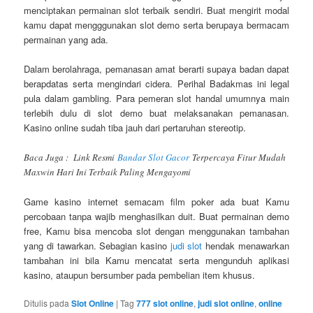
menciptakan permainan slot terbaik sendiri. Buat mengirit modal
kamu dapat mengggunakan slot demo serta berupaya bermacam
permainan yang ada.
Dalam berolahraga, pemanasan amat berarti supaya badan dapat
berapdatas serta mengindari cidera. Perihal Badakmas ini legal
pula dalam gambling. Para pemeran slot handal umumnya main
terlebih dulu di slot demo buat melaksanakan pemanasan.
Kasino online sudah tiba jauh dari pertaruhan stereotip.
Baca Juga : Link Resmi
Bandar Slot Gacor
Terpercaya Fitur Mudah
Maxwin Hari Ini Terbaik Paling Mengayomi
Game kasino internet semacam film poker ada buat Kamu
percobaan tanpa wajib menghasilkan duit. Buat permainan demo
free, Kamu bisa mencoba slot dengan menggunakan tambahan
yang di tawarkan. Sebagian kasino
judi slot
hendak menawarkan
tambahan ini bila Kamu mencatat serta mengunduh aplikasi
kasino, ataupun bersumber pada pembelian item khusus.
Ditulis pada
Slot Online
|
Tag
777 slot online
,
judi slot online
,
online