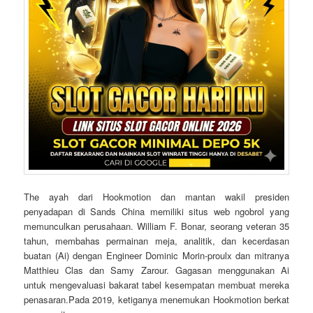
The ayah dari Hookmotion dan mantan wakil presiden
penyadapan di Sands China memiliki situs web ngobrol yang
memunculkan perusahaan. William F. Bonar, seorang veteran 35
tahun, membahas permainan meja, analitik, dan kecerdasan
buatan (Ai) dengan Engineer Dominic Morin-proulx dan mitranya
Matthieu Clas dan Samy Zarour. Gagasan menggunakan Ai
untuk mengevaluasi bakarat tabel kesempatan membuat mereka
penasaran.Pada 2019, ketiganya menemukan Hookmotion berkat