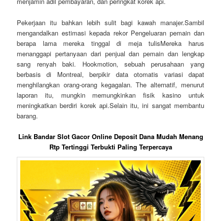
menjamin adil pembayaran, dan peringkat korek api.
Pekerjaan itu bahkan lebih sulit bagi kawah manajer.Sambil
mengandalkan estimasi kepada rekor Pengeluaran pemain dan
berapa lama mereka tinggal di meja tulisMereka harus
menanggapi pertanyaan dari penjual dan pemain dan lengkap
sang renyah baki. Hookmotion, sebuah perusahaan yang
berbasis di Montreal, berpikir data otomatis variasi dapat
menghilangkan orang-orang kegagalan. The alternatif, menurut
laporan itu, mungkin memungkinkan fisik kasino untuk
meningkatkan berdiri korek api.Selain itu, ini sangat membantu
barang.
Link Bandar Slot Gacor Online Deposit Dana Mudah Menang
Rtp Tertinggi Terbukti Paling Terpercaya