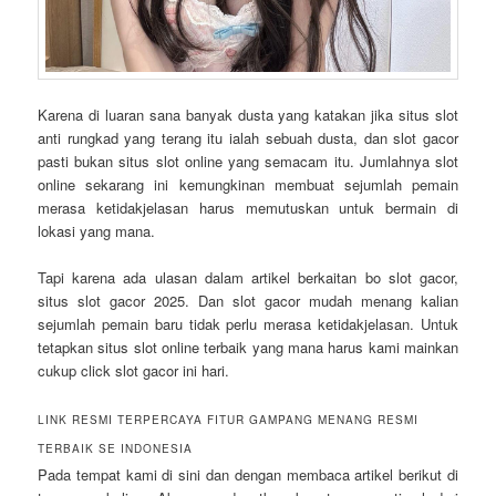
Karena di luaran sana banyak dusta yang katakan jika situs slot
anti rungkad yang terang itu ialah sebuah dusta, dan slot gacor
pasti bukan situs slot online yang semacam itu. Jumlahnya slot
online sekarang ini kemungkinan membuat sejumlah pemain
merasa ketidakjelasan harus memutuskan untuk bermain di
lokasi yang mana.
Tapi karena ada ulasan dalam artikel berkaitan bo slot gacor,
situs slot gacor 2025. Dan slot gacor mudah menang kalian
sejumlah pemain baru tidak perlu merasa ketidakjelasan. Untuk
tetapkan situs slot online terbaik yang mana harus kami mainkan
cukup click slot gacor ini hari.
LINK RESMI TERPERCAYA FITUR GAMPANG MENANG RESMI
TERBAIK SE INDONESIA
Pada tempat kami di sini dan dengan membaca artikel berikut di