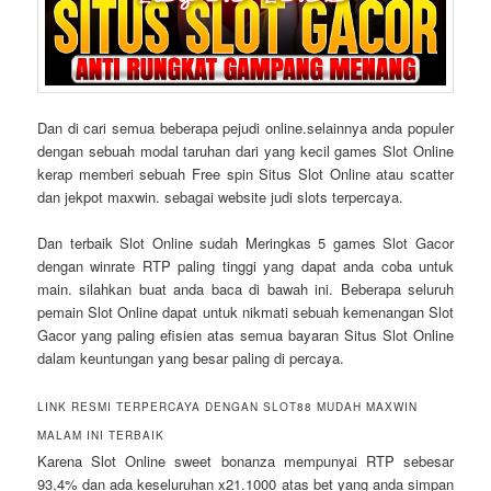
Dan di cari semua beberapa pejudi online.selainnya anda populer
dengan sebuah modal taruhan dari yang kecil games Slot Online
kerap memberi sebuah Free spin Situs Slot Online atau scatter
dan jekpot maxwin. sebagai website judi slots terpercaya.
Dan terbaik Slot Online sudah Meringkas 5 games Slot Gacor
dengan winrate RTP paling tinggi yang dapat anda coba untuk
main. silahkan buat anda baca di bawah ini. Beberapa seluruh
pemain Slot Online dapat untuk nikmati sebuah kemenangan Slot
Gacor yang paling efisien atas semua bayaran Situs Slot Online
dalam keuntungan yang besar paling di percaya.
LINK RESMI TERPERCAYA DENGAN SLOT88 MUDAH MAXWIN
MALAM INI TERBAIK
Karena Slot Online sweet bonanza mempunyai RTP sebesar
93,4% dan ada keseluruhan x21.1000 atas bet yang anda simpan