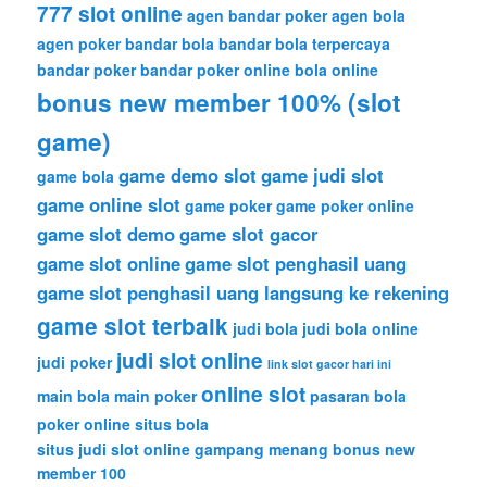
777 slot online
agen bandar poker
agen bola
agen poker
bandar bola
bandar bola terpercaya
bandar poker
bandar poker online
bola online
bonus new member 100% (slot
game)
game demo slot
game judi slot
game bola
game online slot
game poker
game poker online
game slot demo
game slot gacor
game slot online
game slot penghasil uang
game slot penghasil uang langsung ke rekening
game slot terbaik
judi bola
judi bola online
judi slot online
judi poker
link slot gacor hari ini
online slot
main bola
main poker
pasaran bola
poker online
situs bola
situs judi slot online gampang menang bonus new
member 100