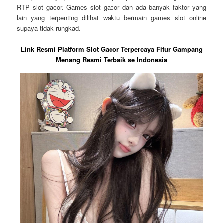
RTP slot gacor. Games slot gacor dan ada banyak faktor yang
lain yang terpenting dilihat waktu bermain games slot online
supaya tidak rungkad.
Link Resmi Platform Slot Gacor Terpercaya Fitur Gampang
Menang Resmi Terbaik se Indonesia