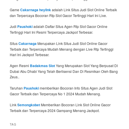
Game
Cakarnaga heylink
adalah Link Situs Judi Slot Online Terbaik
dan Terpercaya Bocoran Rtp Slot Gacor Tertinggi Hari Ini Live.
Judi
Paushoki
adalah Daftar Situs Agen Rtp Slot Gacor Online
Tertinggi Hari Ini Resmi Terpercaya Jackpot Terbesar.
Situs
Cakarnaga
Merupakan Link Situs Judi Slot Online Gacor
Terbaik dan Terpercaya Mudah Menang dengan Live Rtp Tertinggi
Hari Ini Jackpot Terbesar.
Agen Resmi
Badakmas Slot
Yang Merupakan Slot Yang Berpusat DI
Dubai Abu Dhabi Yang Telah Berlisensi Dan Di Resmikan Oleh Bang
Zeus..
Taruhan
Paushoki
memberikan Bocoran Info Situs Agen Judi Slot
Gacor Terbaik dan Terpercaya No 1 2024 Mudah Menang.
Link
Semongkobet
Memberikan Bocoran Link Slot Online Gacor
Terbaik dan Terpercaya 2024 Gampang Menang Jackpot.
TAG