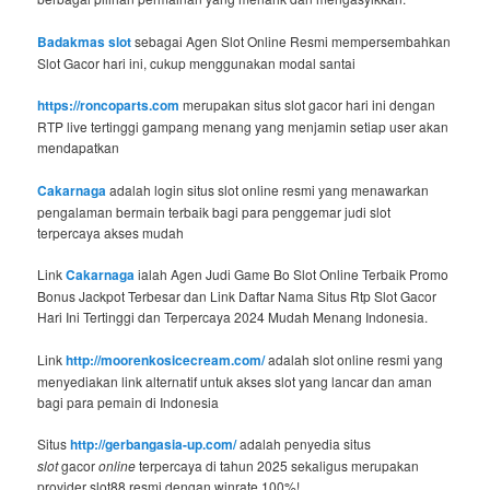
Badakmas slot
sebagai Agen Slot Online Resmi mempersembahkan
Slot Gacor hari ini, cukup menggunakan modal santai
https://roncoparts.com
merupakan situs slot gacor hari ini dengan
RTP live tertinggi gampang menang yang menjamin setiap user akan
mendapatkan
Cakarnaga
adalah login situs slot online resmi yang menawarkan
pengalaman bermain terbaik bagi para penggemar judi slot
terpercaya akses mudah
Link
Cakarnaga
ialah Agen Judi Game Bo Slot Online Terbaik Promo
Bonus Jackpot Terbesar dan Link Daftar Nama Situs Rtp Slot Gacor
Hari Ini Tertinggi dan Terpercaya 2024 Mudah Menang Indonesia.
Link
http://moorenkosicecream.com/
adalah slot online resmi yang
menyediakan link alternatif untuk akses slot yang lancar dan aman
bagi para pemain di Indonesia
Situs
http://gerbangasia-up.com/
adalah penyedia situs
slot
gacor
online
terpercaya di tahun 2025 sekaligus merupakan
provider slot88 resmi dengan winrate 100%!