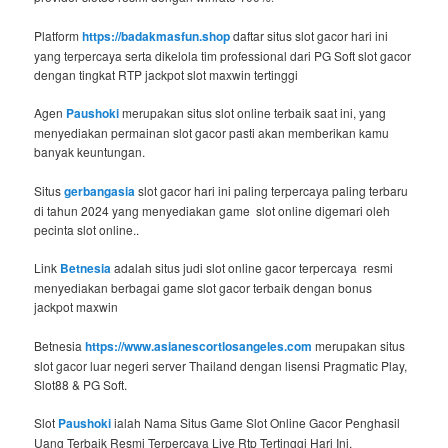
Platform
https://badakmasfun.shop
daftar situs slot gacor hari ini
yang terpercaya serta dikelola tim professional dari PG Soft slot gacor
dengan tingkat RTP jackpot slot maxwin tertinggi
Agen
Paushoki
merupakan situs slot online terbaik saat ini, yang
menyediakan permainan slot gacor pasti akan memberikan kamu
banyak keuntungan.
Situs
gerbangasia
slot gacor hari ini paling terpercaya paling terbaru
di tahun 2024 yang menyediakan game slot online digemari oleh
pecinta slot online..
Link
Betnesia
adalah situs judi slot online gacor terpercaya resmi
menyediakan berbagai game slot gacor terbaik dengan bonus
jackpot maxwin
Betnesia
https://www.asianescortlosangeles.com
merupakan situs
slot gacor luar negeri server Thailand dengan lisensi Pragmatic Play,
Slot88 & PG Soft.
Slot
Paushoki
ialah Nama Situs Game Slot Online Gacor Penghasil
Uang Terbaik Resmi Terpercaya Live Rtp Tertinggi Hari Ini.