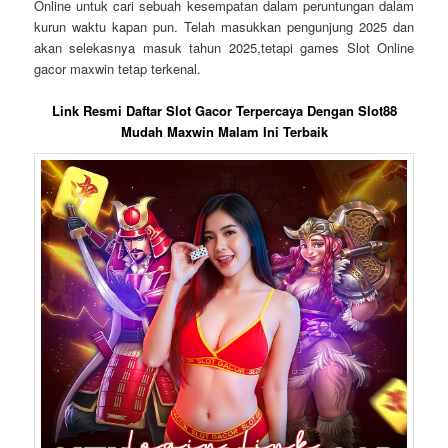
Online untuk cari sebuah kesempatan dalam peruntungan dalam
kurun waktu kapan pun. Telah masukkan pengunjung 2025 dan
akan selekasnya masuk tahun 2025,tetapi games Slot Online
gacor maxwin tetap terkenal.
Link Resmi Daftar Slot Gacor Terpercaya Dengan Slot88
Mudah Maxwin Malam Ini Terbaik