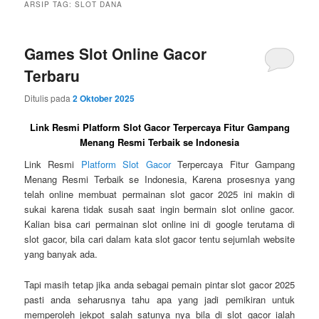
ARSIP TAG:
SLOT DANA
Games Slot Online Gacor
Terbaru
Ditulis pada
2 Oktober 2025
Link Resmi Platform Slot Gacor Terpercaya Fitur Gampang
Menang Resmi Terbaik se Indonesia
Link Resmi
Platform Slot Gacor
Terpercaya Fitur Gampang
Menang Resmi Terbaik se Indonesia, Karena prosesnya yang
telah online membuat permainan slot gacor 2025 ini makin di
sukai karena tidak susah saat ingin bermain slot online gacor.
Kalian bisa cari permainan slot online ini di google terutama di
slot gacor, bila cari dalam kata slot gacor tentu sejumlah website
yang banyak ada.
Tapi masih tetap jika anda sebagai pemain pintar slot gacor 2025
pasti anda seharusnya tahu apa yang jadi pemikiran untuk
memperoleh jekpot salah satunya nya bila di slot gacor ialah