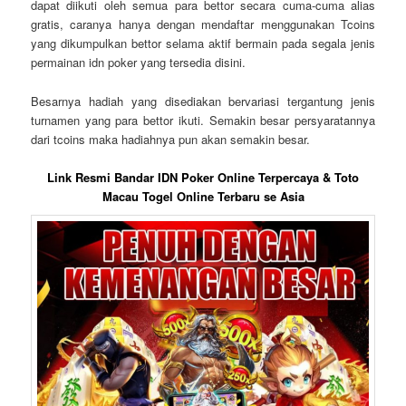
dapat diikuti oleh semua para bettor secara cuma-cuma alias
gratis, caranya hanya dengan mendaftar menggunakan Tcoins
yang dikumpulkan bettor selama aktif bermain pada segala jenis
permainan idn poker yang tersedia disini.
Besarnya hadiah yang disediakan bervariasi tergantung jenis
turnamen yang para bettor ikuti. Semakin besar persyaratannya
dari tcoins maka hadiahnya pun akan semakin besar.
Link Resmi Bandar IDN Poker Online Terpercaya & Toto
Macau Togel Online Terbaru se Asia