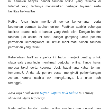
ini semakin banyak bandar taruhan online yang tersedia di
Internet yang tentunya menawarkan berbagai layanan serta
fasilitas berkualitas.
Ketika Anda ingin menikmati semua kenyamanan serta
keamanan bermain taruhan online. Pastikan apabila beberapa
fasilitas teratas ada di bandar yang Anda pilih. Dengan bandar
taruhan judi online ini tentu sangat gampang untuk pecinta
permainan semongkobet ini untuk menikmati pilihan taruhan
permainan yang tersaji.
Keberadaan fasilitas superior ini harus menjadi penting untuk
siapa saja yang ingin menikmati perjudian online. Tanpa harus
merasa takut serta kecewa. Jadi, bagaimana kabar teman-
temanmu?. Anda tak pernah bosan mengikuti perkembangan
zaman, karena apabila tak mengikutinya, kita akan jauh
tertinggal.
Baca Juga : Link Resmi
Daftar Platform Bola Online
Mix Parlay
Sbobet88 24jam Terpercaya
Pada setiap bandar taruhan online pastinya mempunyai cara