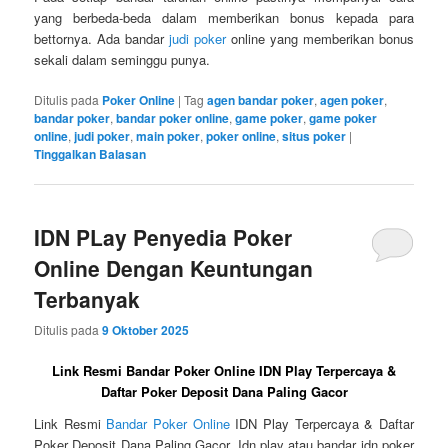
yang berbeda-beda dalam memberikan bonus kepada para
bettornya. Ada bandar
judi poker
online yang memberikan bonus
sekali dalam seminggu punya.
Ditulis pada
Poker Online
|
Tag
agen bandar poker
,
agen poker
,
bandar poker
,
bandar poker online
,
game poker
,
game poker
online
,
judi poker
,
main poker
,
poker online
,
situs poker
|
Tinggalkan Balasan
IDN PLay Penyedia Poker
Online Dengan Keuntungan
Terbanyak
Ditulis pada
9 Oktober 2025
Link Resmi Bandar Poker Online IDN Play Terpercaya &
Daftar Poker Deposit Dana Paling Gacor
Link Resmi
Bandar Poker Online
IDN Play Terpercaya & Daftar
Poker Deposit Dana Paling Gacor, Idn play atau bandar idn poker