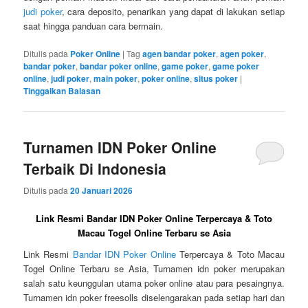
judi poker
, cara deposito, penarikan yang dapat di lakukan setiap
saat hingga panduan cara bermain.
Ditulis pada
Poker Online
|
Tag
agen bandar poker
,
agen poker
,
bandar poker
,
bandar poker online
,
game poker
,
game poker
online
,
judi poker
,
main poker
,
poker online
,
situs poker
|
Tinggalkan Balasan
Turnamen IDN Poker Online
Terbaik Di Indonesia
Ditulis pada
20 Januari 2026
Link Resmi Bandar IDN Poker Online Terpercaya & Toto
Macau Togel Online Terbaru se Asia
Link Resmi
Bandar IDN Poker Online
Terpercaya & Toto Macau
Togel Online Terbaru se Asia, Turnamen idn poker merupakan
salah satu keunggulan utama poker online atau para pesaingnya.
Turnamen idn poker freesolls diselengarakan pada setiap hari dan