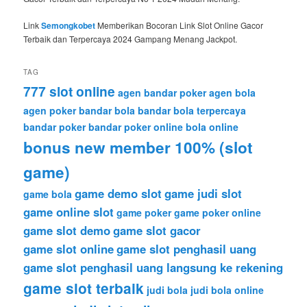
Link
Semongkobet
Memberikan Bocoran Link Slot Online Gacor
Terbaik dan Terpercaya 2024 Gampang Menang Jackpot.
TAG
777 slot online
agen bandar poker
agen bola
agen poker
bandar bola
bandar bola terpercaya
bandar poker
bandar poker online
bola online
bonus new member 100% (slot
game)
game demo slot
game judi slot
game bola
game online slot
game poker
game poker online
game slot demo
game slot gacor
game slot online
game slot penghasil uang
game slot penghasil uang langsung ke rekening
game slot terbaik
judi bola
judi bola online