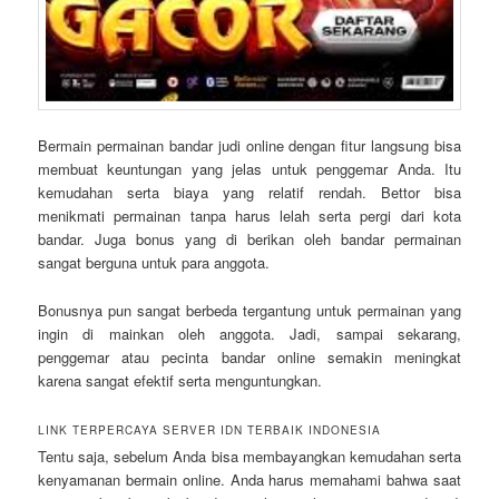
Bermain permainan bandar judi online dengan fitur langsung bisa
membuat keuntungan yang jelas untuk penggemar Anda. Itu
kemudahan serta biaya yang relatif rendah. Bettor bisa
menikmati permainan tanpa harus lelah serta pergi dari kota
bandar. Juga bonus yang di berikan oleh bandar permainan
sangat berguna untuk para anggota.
Bonusnya pun sangat berbeda tergantung untuk permainan yang
ingin di mainkan oleh anggota. Jadi, sampai sekarang,
penggemar atau pecinta bandar online semakin meningkat
karena sangat efektif serta menguntungkan.
LINK TERPERCAYA SERVER IDN TERBAIK INDONESIA
Tentu saja, sebelum Anda bisa membayangkan kemudahan serta
kenyamanan bermain online. Anda harus memahami bahwa saat