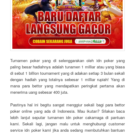
Turnamen poker yang di selenggarakan oleh idn poker yang
paling besar hadiahnya adalah tunamen 1 milliar atau yang biasa
di sebut 1 billion tournament yang di adakan setiap 3 bulan sekali
dengan hadiah yang totalnya sebesar 1 milliar rupiah! Yang di
mana para bettor yang mendapatkan peringkat pertama akan
menerima uang sebesar 400 juta.
Pastinya hal ini begitu sangat menggiur sekali bagi para bettor
poker online yang ada di Indonesia. Mau ikutan? Silakan baca
lebih lanjut seputar turnamen idn poker cakarnaga di pantuan
kami. Sekali lagi, jangan malu untuk menghubungi customer
service idn poker kami jika anda sedang membutuhkan bantuan