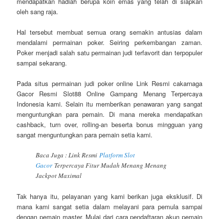
mendapatkan hadiah berupa koin emas yang telah di siapkan
oleh sang raja.
Hal tersebut membuat semua orang semakin antusias dalam
mendalami permainan poker. Seiring perkembangan zaman.
Poker menjadi salah satu permainan judi terfavorit dan terpopuler
sampai sekarang.
Pada situs permainan judi poker online Link Resmi cakarnaga
Gacor Resmi Slot88 Online Gampang Menang Terpercaya
Indonesia kami. Selain itu memberikan penawaran yang sangat
menguntungkan para pemain. Di mana mereka mendapatkan
cashback, turn over, rolling-an beserta bonus mingguan yang
sangat menguntungkan para pemain setia kami.
Baca Juga : Link Resmi
Platform Slot
Gacor
Terpercaya Fitur Mudah Menang Menang
Jackpot Maximal
Tak hanya itu, pelayanan yang kami berikan juga eksklusif. Di
mana kami sangat setia dalam melayani para pemula sampai
dengan pemain master. Mulai dari cara pendaftaran akun pemain