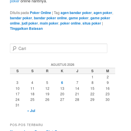
poker
online nantinya.
Ditulis pada
Poker Online
|
Tag
agen bandar poker
,
agen poker
,
bandar poker
,
bandar poker online
,
game poker
,
game poker
online
,
judi poker
,
main poker
,
poker online
,
situs poker
|
Tinggalkan Balasan
C
a
r
i
AGUSTUS 2026
S
S
R
K
J
S
M
1
2
3
4
5
6
7
8
9
10
11
12
13
14
15
16
17
18
19
20
21
22
23
24
25
26
27
28
29
30
31
« Jul
POS-POS TERBARU