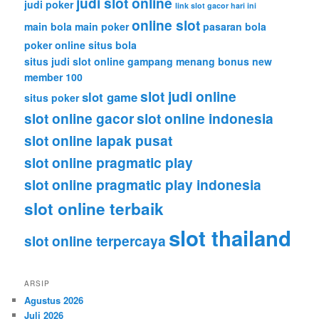
judi slot online
judi poker
link slot gacor hari ini
online slot
main bola
main poker
pasaran bola
poker online
situs bola
situs judi slot online gampang menang bonus new
member 100
slot judi online
slot game
situs poker
slot online gacor
slot online indonesia
slot online lapak pusat
slot online pragmatic play
slot online pragmatic play indonesia
slot online terbaik
slot thailand
slot online terpercaya
ARSIP
Agustus 2026
Juli 2026