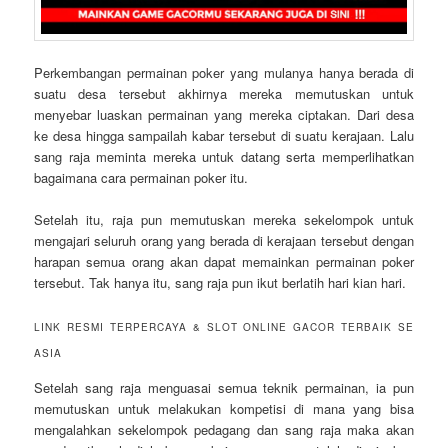
Perkembangan permainan poker yang mulanya hanya berada di
suatu desa tersebut akhirnya mereka memutuskan untuk
menyebar luaskan permainan yang mereka ciptakan. Dari desa
ke desa hingga sampailah kabar tersebut di suatu kerajaan. Lalu
sang raja meminta mereka untuk datang serta memperlihatkan
bagaimana cara permainan poker itu.
Setelah itu, raja pun memutuskan mereka sekelompok untuk
mengajari seluruh orang yang berada di kerajaan tersebut dengan
harapan semua orang akan dapat memainkan permainan poker
tersebut. Tak hanya itu, sang raja pun ikut berlatih hari kian hari.
LINK RESMI TERPERCAYA & SLOT ONLINE GACOR TERBAIK SE
ASIA
Setelah sang raja menguasai semua teknik permainan, ia pun
memutuskan untuk melakukan kompetisi di mana yang bisa
mengalahkan sekelompok pedagang dan sang raja maka akan