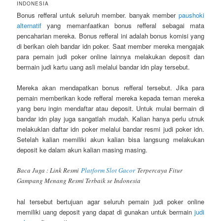
INDONESIA
Bonus refferal untuk seluruh member. banyak member
paushoki
alternatif
yang memanfaatkan bonus refferal sebagai mata
pencaharian mereka. Bonus refferal ini adalah bonus komisi yang
di berikan oleh bandar idn poker. Saat member mereka mengajak
para pemain judi poker online lainnya melakukan deposit dan
bermain judi kartu uang asli melalui bandar idn play tersebut.
Mereka akan mendapatkan bonus refferal tersebut. Jika para
pemain memberikan kode refferal mereka kepada teman mereka
yang beru ingin mendaftar atau deposit. Untuk mulai bermain di
bandar idn play juga sangatlah mudah. Kalian hanya perlu utnuk
melakuklan daftar idn poker melalui bandar resmi judi poker idn.
Setelah kalian memiliki akun kalian bisa langsung melakukan
deposit ke dalam akun kalian masing masing.
Baca Juga : Link Resmi
Platform Slot Gacor
Terpercaya Fitur
Gampang Menang Resmi Terbaik se Indonesia
hal tersebut bertujuan agar seluruh pemain judi poker online
memiliki uang deposit yang dapat di gunakan untuk bermain
judi