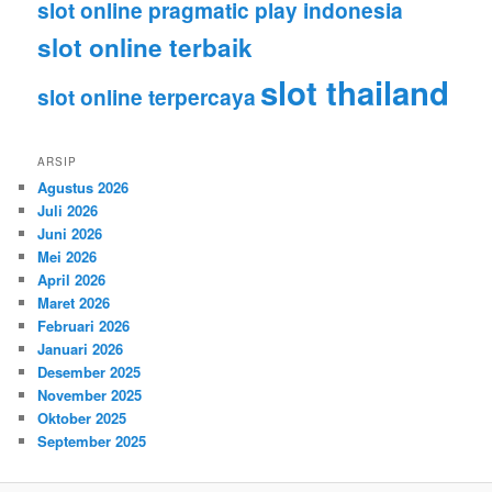
slot online pragmatic play indonesia
slot online terbaik
slot thailand
slot online terpercaya
ARSIP
Agustus 2026
Juli 2026
Juni 2026
Mei 2026
April 2026
Maret 2026
Februari 2026
Januari 2026
Desember 2025
November 2025
Oktober 2025
September 2025