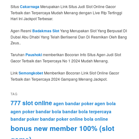
Situs
Cakarnaga
Merupakan Link Situs Judi Slot Online Gacor
Terbaik dan Terpercaya Mudah Menang dengan Live Rtp Tertinggi
Hari Ini Jackpot Terbesar.
Agen Resmi
Badakmas Slot
Yang Merupakan Slot Yang Berpusat DI
Dubai Abu Dhabi Yang Telah Berlisensi Dan Di Resmikan Oleh Bang
Zeus..
Taruhan
Paushoki
memberikan Bocoran Info Situs Agen Judi Slot
Gacor Terbaik dan Terpercaya No 1 2024 Mudah Menang.
Link
Semongkobet
Memberikan Bocoran Link Slot Online Gacor
Terbaik dan Terpercaya 2024 Gampang Menang Jackpot.
TAG
777 slot online
agen bandar poker
agen bola
agen poker
bandar bola
bandar bola terpercaya
bandar poker
bandar poker online
bola online
bonus new member 100% (slot