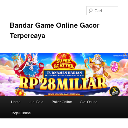
Langsung
Langsung
ke
ke
Cari
konten
konten
utama
sekunder
Bandar Game Online Gacor
Terpercaya
Menu
Home
Judi Bola
Poker Online
Slot Online
utama
Togel Online