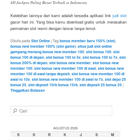
4D Jackpot Paling Besar Terbaik se Indonesia
Kelebihan lainnya dari kami adalah tersedia aplikasi link
judi slot
gacor hari ini. Yang bisa kamu download gratis untuk merasakan
permainan slot resmi dengan lancar tanpa lemot.
Ditulis pada
Slot Online
|
Tag
bonus member baru 150% (slot)
,
bonus new member 100% (slot game)
,
situs judi slot online
gampang menang bonus new member 100
,
slot bonus 100
,
slot
bonus 100 di depan
,
slot bonus 100 to 3x
,
slot bonus 100 to 7x
,
slot
bonus 200% di depan
,
slot bonus new member
,
slot bonus new
member 100
,
slot bonus new member 100 di awal
,
slot bonus new
member 100 di awal tanpa deposit
,
slot bonus new member 100 di
awal to 10x
,
slot bonus new member 100 di awal to 7x
,
slot depo 25
bonus 25
,
slot deposit 10rb bonus 15rb
,
slot deposit 25 bonus 25
|
Tinggalkan Balasan
C
a
r
i
AGUSTUS 2026
S
S
R
K
J
S
M