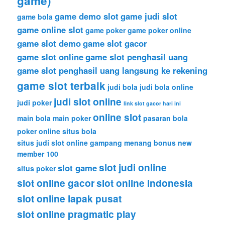
game)
game demo slot
game judi slot
game bola
game online slot
game poker
game poker online
game slot demo
game slot gacor
game slot online
game slot penghasil uang
game slot penghasil uang langsung ke rekening
game slot terbaik
judi bola
judi bola online
judi slot online
judi poker
link slot gacor hari ini
online slot
main bola
main poker
pasaran bola
poker online
situs bola
situs judi slot online gampang menang bonus new
member 100
slot judi online
slot game
situs poker
slot online gacor
slot online indonesia
slot online lapak pusat
slot online pragmatic play