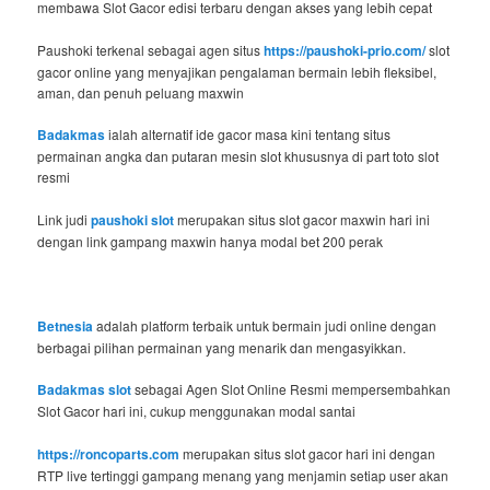
membawa Slot Gacor edisi terbaru dengan akses yang lebih cepat
Paushoki terkenal sebagai agen situs
https://paushoki-prio.com/
slot
gacor online yang menyajikan pengalaman bermain lebih fleksibel,
aman, dan penuh peluang maxwin
Badakmas
ialah alternatif ide gacor masa kini tentang situs
permainan angka dan putaran mesin slot khususnya di part toto slot
resmi
Link judi
paushoki slot
merupakan situs slot gacor maxwin hari ini
dengan link gampang maxwin hanya modal bet 200 perak
Betnesia
adalah platform terbaik untuk bermain judi online dengan
berbagai pilihan permainan yang menarik dan mengasyikkan.
Badakmas slot
sebagai Agen Slot Online Resmi mempersembahkan
Slot Gacor hari ini, cukup menggunakan modal santai
https://roncoparts.com
merupakan situs slot gacor hari ini dengan
RTP live tertinggi gampang menang yang menjamin setiap user akan