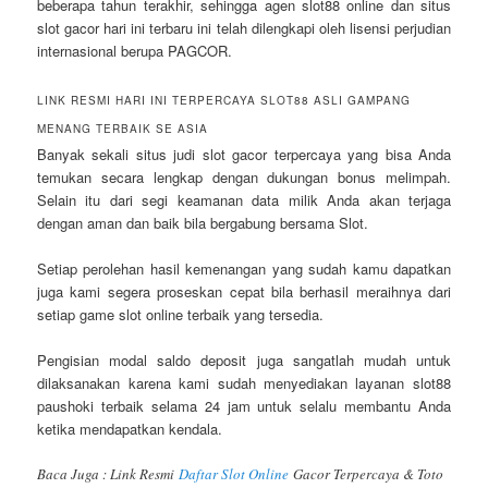
beberapa tahun terakhir, sehingga agen slot88 online dan situs
slot gacor hari ini terbaru ini telah dilengkapi oleh lisensi perjudian
internasional berupa PAGCOR.
LINK RESMI HARI INI TERPERCAYA SLOT88 ASLI GAMPANG
MENANG TERBAIK SE ASIA
Banyak sekali situs judi slot gacor terpercaya yang bisa Anda
temukan secara lengkap dengan dukungan bonus melimpah.
Selain itu dari segi keamanan data milik Anda akan terjaga
dengan aman dan baik bila bergabung bersama Slot.
Setiap perolehan hasil kemenangan yang sudah kamu dapatkan
juga kami segera proseskan cepat bila berhasil meraihnya dari
setiap game slot online terbaik yang tersedia.
Pengisian modal saldo deposit juga sangatlah mudah untuk
dilaksanakan karena kami sudah menyediakan layanan slot88
paushoki terbaik selama 24 jam untuk selalu membantu Anda
ketika mendapatkan kendala.
Baca Juga : Link Resmi
Daftar Slot Online
Gacor Terpercaya & Toto