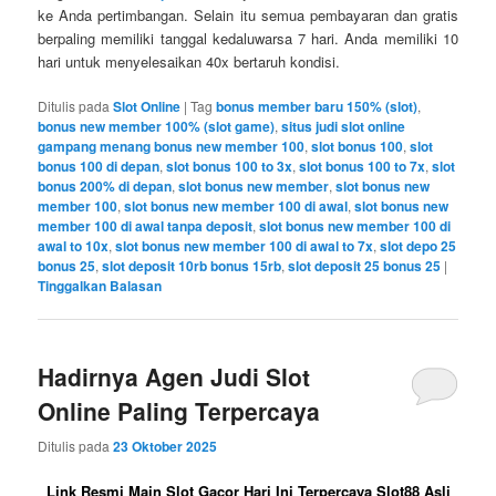
ke Anda pertimbangan. Selain itu semua pembayaran dan gratis
berpaling memiliki tanggal kedaluwarsa 7 hari. Anda memiliki 10
hari untuk menyelesaikan 40x bertaruh kondisi.
Ditulis pada
Slot Online
|
Tag
bonus member baru 150% (slot)
,
bonus new member 100% (slot game)
,
situs judi slot online
gampang menang bonus new member 100
,
slot bonus 100
,
slot
bonus 100 di depan
,
slot bonus 100 to 3x
,
slot bonus 100 to 7x
,
slot
bonus 200% di depan
,
slot bonus new member
,
slot bonus new
member 100
,
slot bonus new member 100 di awal
,
slot bonus new
member 100 di awal tanpa deposit
,
slot bonus new member 100 di
awal to 10x
,
slot bonus new member 100 di awal to 7x
,
slot depo 25
bonus 25
,
slot deposit 10rb bonus 15rb
,
slot deposit 25 bonus 25
|
Tinggalkan Balasan
Hadirnya Agen Judi Slot
Online Paling Terpercaya
Ditulis pada
23 Oktober 2025
Link Resmi Main Slot Gacor Hari Ini Terpercaya Slot88 Asli