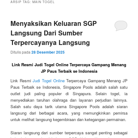
ARSIP TAG:
MAIN TOGEL
Menyaksikan Keluaran SGP
Langsung Dari Sumber
Terpercayanya Langsung
Ditulis pada
28 Desember 2025
Link Resmi Judi Togel Online Terpercaya Gampang Menang
JP Paus Terbaik se Indonesia
Link Resmi
Judi Togel Online
Terpercaya Gampang Menang JP
Paus Terbaik se Indonesia, Singapore Pools adalah salah satu
outlet judi paling populer di Singapura. Selain togel, ia
menyediakan taruhan olahraga dan layanan perjudian lainnya.
Salah satu daya tarik utama Singapore Pools adalah siaran
langsung dari berbagai acara, yang memungkinkan pemirsa
untuk melihat langsung kegembiraan dan ketegangan permainan.
Siaran langsung dari sumber terpercaya sangat penting sebagai