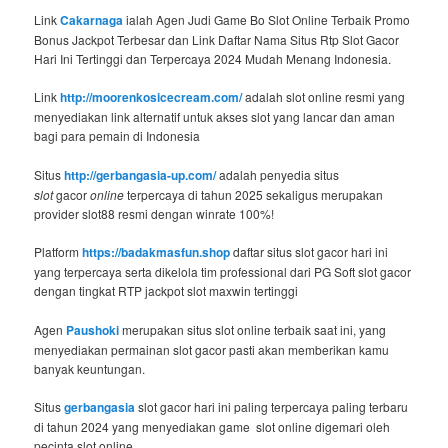
Link
Cakarnaga
ialah Agen Judi Game Bo Slot Online Terbaik Promo
Bonus Jackpot Terbesar dan Link Daftar Nama Situs Rtp Slot Gacor
Hari Ini Tertinggi dan Terpercaya 2024 Mudah Menang Indonesia.
Link
http://moorenkosicecream.com/
adalah slot online resmi yang
menyediakan link alternatif untuk akses slot yang lancar dan aman
bagi para pemain di Indonesia
Situs
http://gerbangasia-up.com/
adalah penyedia situs
slot
gacor
online
terpercaya di tahun 2025 sekaligus merupakan
provider slot88 resmi dengan winrate 100%!
Platform
https://badakmasfun.shop
daftar situs slot gacor hari ini
yang terpercaya serta dikelola tim professional dari PG Soft slot gacor
dengan tingkat RTP jackpot slot maxwin tertinggi
Agen
Paushoki
merupakan situs slot online terbaik saat ini, yang
menyediakan permainan slot gacor pasti akan memberikan kamu
banyak keuntungan.
Situs
gerbangasia
slot gacor hari ini paling terpercaya paling terbaru
di tahun 2024 yang menyediakan game slot online digemari oleh
pecinta slot online..