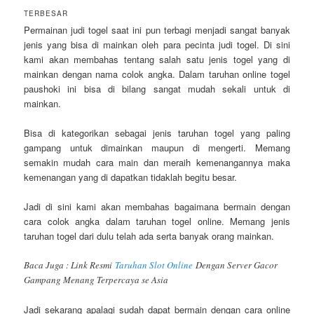
TERBESAR
Permainan judi togel saat ini pun terbagi menjadi sangat banyak
jenis yang bisa di mainkan oleh para pecinta judi togel. Di sini
kami akan membahas tentang salah satu jenis togel yang di
mainkan dengan nama colok angka. Dalam taruhan online togel
paushoki ini bisa di bilang sangat mudah sekali untuk di
mainkan.
Bisa di kategorikan sebagai jenis taruhan togel yang paling
gampang untuk dimainkan maupun di mengerti. Memang
semakin mudah cara main dan meraih kemenangannya maka
kemenangan yang di dapatkan tidaklah begitu besar.
Jadi di sini kami akan membahas bagaimana bermain dengan
cara colok angka dalam taruhan togel online. Memang jenis
taruhan togel dari dulu telah ada serta banyak orang mainkan.
Baca Juga : Link Resmi
Taruhan Slot Online
Dengan Server Gacor
Gampang Menang Terpercaya se Asia
Jadi sekarang apalagi sudah dapat bermain dengan cara online