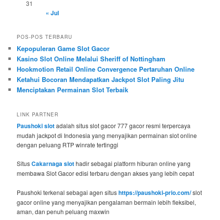
31
« Jul
POS-POS TERBARU
Kepopuleran Game Slot Gacor
Kasino Slot Online Melalui Sheriff of Nottingham
Hookmotion Retail Online Convergence Pertaruhan Online
Ketahui Bocoran Mendapatkan Jackpot Slot Paling Jitu
Menciptakan Permainan Slot Terbaik
LINK PARTNER
Paushoki slot
adalah situs slot gacor 777 gacor resmi terpercaya
mudah jackpot di Indonesia yang menyajikan permainan slot online
dengan peluang RTP winrate tertinggi
Situs
Cakarnaga slot
hadir sebagai platform hiburan online yang
membawa Slot Gacor edisi terbaru dengan akses yang lebih cepat
Paushoki terkenal sebagai agen situs
https://paushoki-prio.com/
slot
gacor online yang menyajikan pengalaman bermain lebih fleksibel,
aman, dan penuh peluang maxwin