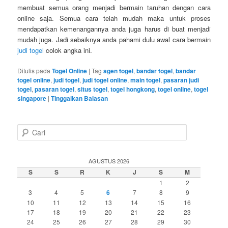
membuat semua orang menjadi bermain taruhan dengan cara
online saja. Semua cara telah mudah maka untuk proses
mendapatkan kemenangannya anda juga harus di buat menjadi
mudah juga. Jadi sebaiknya anda pahami dulu awal cara bermain
judi togel
colok angka ini.
Ditulis pada
Togel Online
|
Tag
agen togel
,
bandar togel
,
bandar
togel online
,
judi togel
,
judi togel online
,
main togel
,
pasaran judi
togel
,
pasaran togel
,
situs togel
,
togel hongkong
,
togel online
,
togel
singapore
|
Tinggalkan Balasan
C
a
r
i
AGUSTUS 2026
S
S
R
K
J
S
M
1
2
3
4
5
6
7
8
9
10
11
12
13
14
15
16
17
18
19
20
21
22
23
24
25
26
27
28
29
30