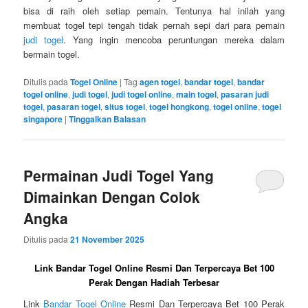
bisa di raih oleh setiap pemain. Tentunya hal inilah yang
membuat togel tepi tengah tidak pernah sepi dari para pemain
judi togel
. Yang ingin mencoba peruntungan mereka dalam
bermain togel.
Ditulis pada
Togel Online
|
Tag
agen togel
,
bandar togel
,
bandar
togel online
,
judi togel
,
judi togel online
,
main togel
,
pasaran judi
togel
,
pasaran togel
,
situs togel
,
togel hongkong
,
togel online
,
togel
singapore
|
Tinggalkan Balasan
Permainan Judi Togel Yang
Dimainkan Dengan Colok
Angka
Ditulis pada
21 November 2025
Link Bandar Togel Online Resmi Dan Terpercaya Bet 100
Perak Dengan Hadiah Terbesar
Link
Bandar Togel Online
Resmi Dan Terpercaya Bet 100 Perak