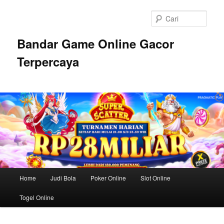
Langsung
Langsung
ke
ke
Cari
konten
konten
utama
sekunder
Bandar Game Online Gacor
Terpercaya
Menu
Home
Judi Bola
Poker Online
Slot Online
utama
Togel Online