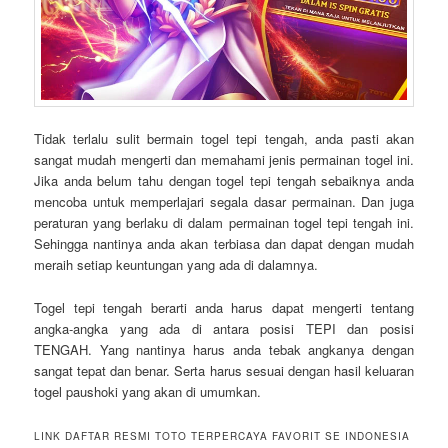
Tidak terlalu sulit bermain togel tepi tengah, anda pasti akan
sangat mudah mengerti dan memahami jenis permainan togel ini.
Jika anda belum tahu dengan togel tepi tengah sebaiknya anda
mencoba untuk memperlajari segala dasar permainan. Dan juga
peraturan yang berlaku di dalam permainan togel tepi tengah ini.
Sehingga nantinya anda akan terbiasa dan dapat dengan mudah
meraih setiap keuntungan yang ada di dalamnya.
Togel tepi tengah berarti anda harus dapat mengerti tentang
angka-angka yang ada di antara posisi TEPI dan posisi
TENGAH. Yang nantinya harus anda tebak angkanya dengan
sangat tepat dan benar. Serta harus sesuai dengan hasil keluaran
togel paushoki yang akan di umumkan.
LINK DAFTAR RESMI TOTO TERPERCAYA FAVORIT SE INDONESIA